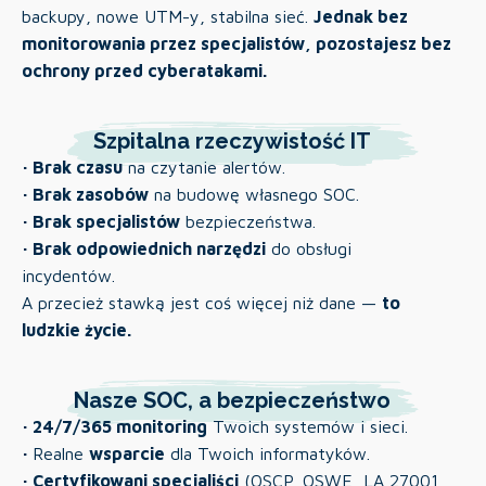
backupy, nowe UTM-y, stabilna sieć.
Jednak bez
monitorowania przez specjalistów, pozostajesz bez
ochrony przed cyberatakami.
Szpitalna rzeczywistość IT
· Brak czasu
na czytanie alertów.
· Brak zasobów
na budowę własnego SOC.
· Brak specjalistów
bezpieczeństwa.
· Brak odpowiednich narzędzi
do obsługi
incydentów.
A przecież stawką jest coś więcej niż dane —
to
ludzkie życie.
Nasze SOC, a bezpieczeństwo
· 24/7/365 monitoring
Twoich systemów i sieci.
·
Realne
wsparcie
dla Twoich informatyków.
· Certyfikowani specjaliści
(OSCP, OSWE, LA 27001